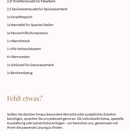
2,5l Toilettenzusatz für Fäkaltank
2,5 Spülwasserzusatz für Spülwassertank
1x Vorzeltteppich
1x Warntafel für Spanien/Italien
1x Pannenhilfe/Kompressor
1 x Warndreieck
1 x Kfz-Verbandskasten
4 x Warnwesten
1x Schlüssel für Grauwassertank
1x Bordwerkzeug
Fehlt etwas?
Sollten Sie darüber hinaus besondere Wünsche oder zusätzliches Zubehör
benötigen, sprechen Sie uns jederzeit gerne an. Ob individuelle Extras, spezielle
Ausstattung oder persönliche Anliegen – wir bemühen uns, gemeinsam mit
Ihnen die passende Lösung zu finden.