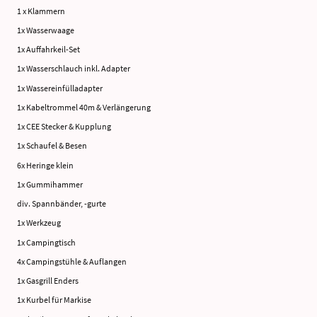
1 x Klammern
1x Wasserwaage
1x Auffahrkeil-Set
1x Wasserschlauch inkl. Adapter
1x Wassereinfülladapter
1x Kabeltrommel 40m & Verlängerung
1x CEE Stecker & Kupplung
1x Schaufel & Besen
6x Heringe klein
1x Gummihammer
div. Spannbänder, -gurte
1x Werkzeug
1x Campingtisch
4x Campingstühle & Auflangen
1x Gasgrill Enders
1x Kurbel für Markise