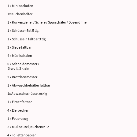
1 x Minibackofen
1x Küchenhelfer
1 x Korkenzieher / Schere / Sparschäler / Dosenöffner
1 x Schüssel-Set 5 tlg.
1 x Schüsseln faltbar 3 tlg.
3 x Siebe faltbar
4 x Müslischalen
6 x Schneidemesser /
3 groß, 3 klein
2 x Brötchenmesser
1 x Abwaschbehälter faltbar
1x Abwaschschüssel eckig
1 x Eimer faltbar
4 x Eierbecher
1 x Feuerzeug
2 x Müllbeutel, Küchenrolle
4 x Toilettenpapier