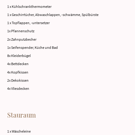
1 x Kühlschrankthermometer
1 x Geschirrtücher, Abwaschlappen, -schwämme, Spülbürste
1 x Topflappen, -untersetzer
1x Pfannenschutz
2x Zahnputzbecher
1x Seifenspender, Küche und Bad
8x Kleiderbügel
4x Bettdecken
4x Kopfkissen
2x Dekokissen
4x Vliesdecken
Stauraum
1 x Wäscheleine