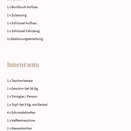
1 x Bordbuch Aufbau
1 x Zulassung
1 x Schlüssel Aufbau
1 x Schlüssel Fahrzeug
1x Bedienungsanleitung
Innenraum
1 x Taschenlampe
1 x Geschirr-Set 36 tlg.
1 x Trinkglas / Person
1 x Topf-Set 5 tlg. mit Deckel
4 x Schneidebretter
1 x Kaffeemaschine
1 x Wasserkocher